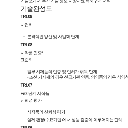
기술소개서
추가 기술 정보
시장자료
특허구매 서식
기술완성도
TRL
09
사업화
본격적인 양산 및 사업화 단계
TRL
08
시작품 인증/
표준화
일부 시제품의 인증 및 인허가 취득 단계
- 조선 기자재의 경우 선급기관 인증, 의약품의 경우 식약
TRL
07
Pilot 단계 시작품
신뢰성 평가
시작품의 신뢰성 평가
실제 환경(수요기업)에서 성능 검증이 이루어지는 단계
TRL
06