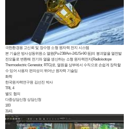
극한환경용 고신뢰 및 장수명 소형 원자력 전지 시스템
본 기술은 방사성동위원소 열원(Pu-238/Am-241/Sr-90 등)의 붕괴열을 열전발
전모듈로 변환해 전기와 열을 생산하는 소형 원자력전지(Radioisotope
Thermoelectric Generator, RTG)로, 열원을 상부에서 수직으로 손쉽게 장착할
수 있어 사용자 편의성이 뛰어난 원자력 기술임
화학
한국원자력연구원 김선진 박사
TRL 4
별도 협의
다중상담신청
상담신청
183
3141