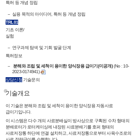
특허 등 개념 정립
실용 목적의 아이디어, 특허 등 개념 정립
TRL
01
기초 이론/
실험
연구과제 탐색 및 기회 발굴 단계
특허정보
분해와 조립 및 세척이 용이한 양식장용 급이기(미공개)
(No : 10-
2023-0174941)
상담신청
기술문의
기술개요
이 기술은 분해와 조립 및 세척이 용이한 양식장용 자동사료
급이기입니다.
이 시스템은 다수 개의 사료분배실이 방사상으로 구획된 수차 형태의
분배로터가 로터케이싱에 내장된 사료분배기를 호퍼 형태의
사료저장통 하단에 연결 설치하고, 사료저장통으로부터 사육수조로의
사료 정량급이를 수행합니다.